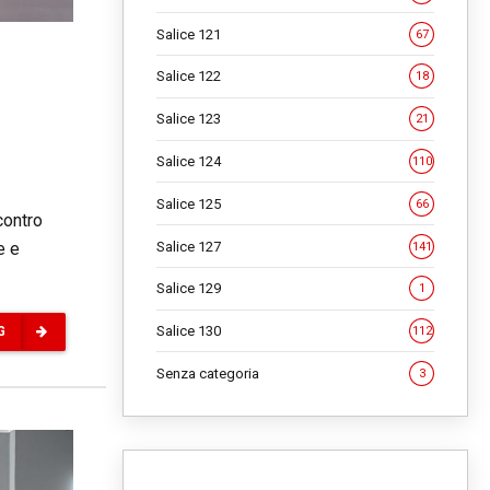
Salice 121
67
Salice 122
18
Salice 123
21
Salice 124
110
Salice 125
66
contro
Salice 127
e e
141
Salice 129
1
Salice 130
112
G
Senza categoria
3