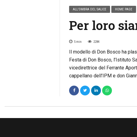
ALL’OMBRA DEL SALICE
HOME PAGE
Per loro si
5
min
2284
Il modello di Don Bosco ha plas
Festa di Don Bosco, l’Istituto S
vicedirettrice del Ferrante Aport
cappellano dell’IPM e don Gian