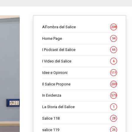
All’ombra del Salice
208
Home Page
94
I Podcast del Salice
66
I Video del Salice
6
Idee e Opinioni
111
Il Salice Propone
203
In Evidenza
573
La Storia del Salice
1
Salice 118
28
salice 119
26