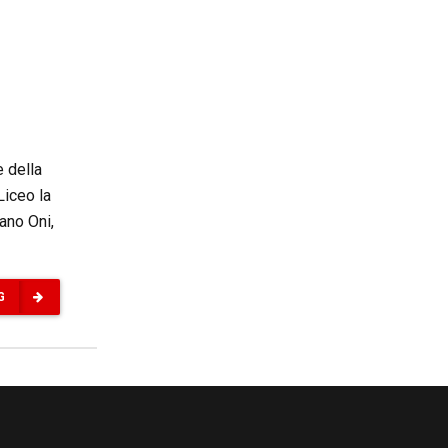
e della
Liceo la
vano Oni,
G