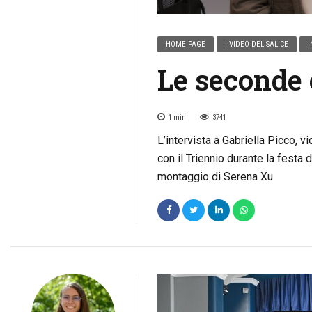
HOME PAGE
I VIDEO DEL SALICE
I
Le seconde 
1
min
3741
L’intervista a Gabriella Picco, v
con il Triennio durante la festa 
montaggio di Serena Xu