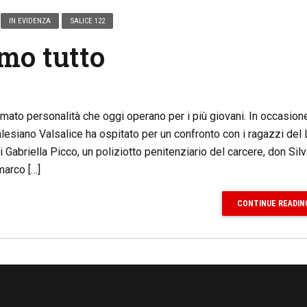
IN EVIDENZA
SALICE 122
amo tutto
mato personalità che oggi operano per i più giovani. In occasion
alesiano Valsalice ha ospitato per un confronto con i ragazzi del 
i Gabriella Picco, un poliziotto penitenziario del carcere, don Sil
marco […]
CONTINUE READIN