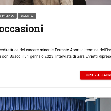
N EVIDENZA
SALICE 122
occasioni
icedirettrice del carcere minorile Ferrante Aporti al termine dell’in
di don Bosco il 31 gennaio 2023. Intervista di Sara Enrietti Ripres
CONTINUE READIN