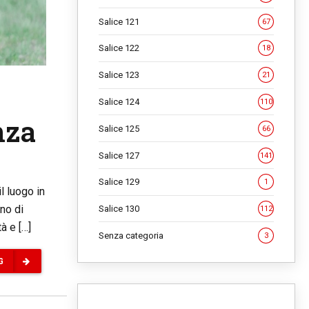
Salice 121
67
Salice 122
18
Salice 123
21
Salice 124
110
nza
Salice 125
66
Salice 127
141
Salice 129
1
l luogo in
eno di
Salice 130
112
à e […]
Senza categoria
3
G