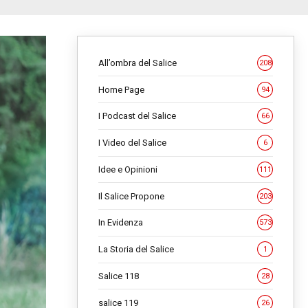
All’ombra del Salice
208
Home Page
94
I Podcast del Salice
66
I Video del Salice
6
Idee e Opinioni
111
Il Salice Propone
203
In Evidenza
573
La Storia del Salice
1
Salice 118
28
salice 119
26