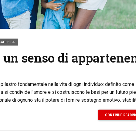
SALICE 124
, un senso di appartene
n pilastro fondamentale nella vita di ogni individuo: definito come i
sa si condivide l’amore e si costruiscono le basi per un futuro pi
onale di ognuno sta il potere di fornire sostegno emotivo, stabilit
CONTINUE READIN