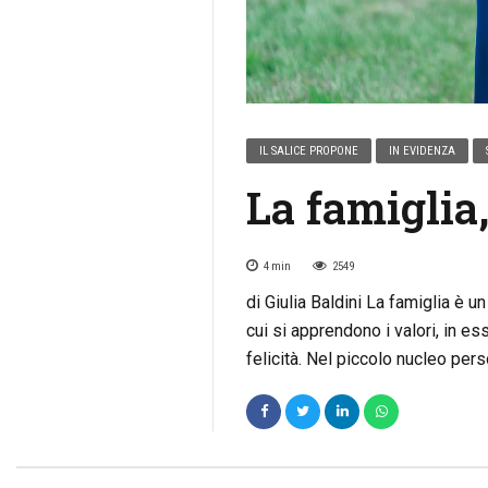
IL SALICE PROPONE
IN EVIDENZA
La famiglia
4
min
2549
di Giulia Baldini La famiglia è u
cui si apprendono i valori, in es
felicità. Nel piccolo nucleo pers