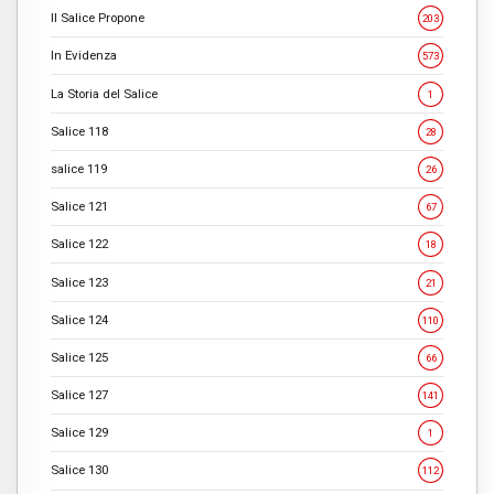
Il Salice Propone
203
In Evidenza
573
La Storia del Salice
1
Salice 118
28
salice 119
26
Salice 121
67
Salice 122
18
Salice 123
21
Salice 124
110
Salice 125
66
Salice 127
141
Salice 129
1
Salice 130
112