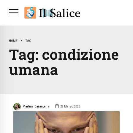
HOME
TAG
Tag:
condizione
umana
Martina Carangella
29 Marzo 2023