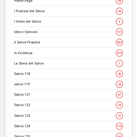
Home Page
94
I Podcast del Salice
66
I Video del Salice
6
Idee e Opinioni
111
Il Salice Propone
203
In Evidenza
573
La Storia del Salice
1
Salice 118
28
salice 119
26
Salice 121
67
Salice 122
18
Salice 123
21
Salice 124
110
Salice 125
66