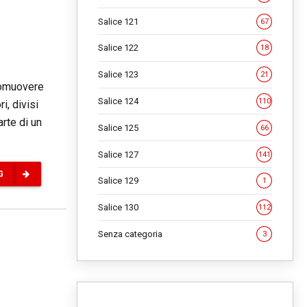
Salice 121
67
Salice 122
18
Salice 123
21
promuovere
Salice 124
110
i, divisi
arte di un
Salice 125
66
Salice 127
141
G
Salice 129
1
Salice 130
112
Senza categoria
3