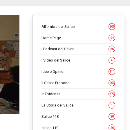
All’ombra del Salice
208
Home Page
94
I Podcast del Salice
66
I Video del Salice
6
Idee e Opinioni
111
Il Salice Propone
203
In Evidenza
573
La Storia del Salice
1
Salice 118
28
salice 119
26