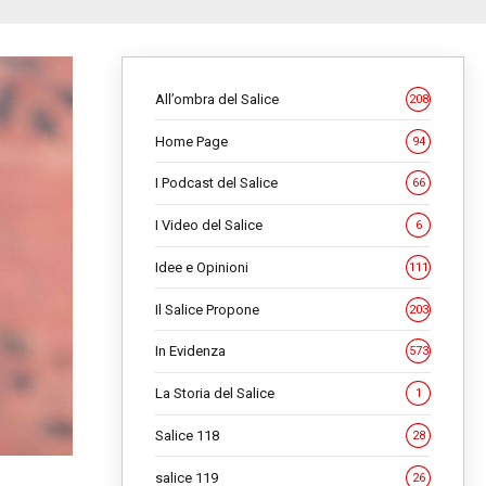
All’ombra del Salice
208
Home Page
94
I Podcast del Salice
66
I Video del Salice
6
Idee e Opinioni
111
Il Salice Propone
203
In Evidenza
573
La Storia del Salice
1
Salice 118
28
salice 119
26