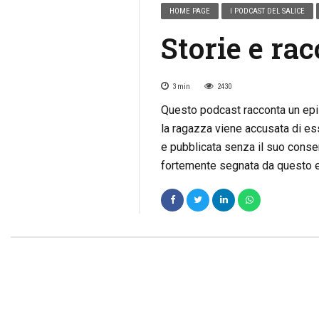
HOME PAGE
I PODCAST DEL SALICE
Storie e ra
3
min
2430
Questo podcast racconta un epis
la ragazza viene accusata di esse
e pubblicata senza il suo consen
fortemente segnata da questo ev