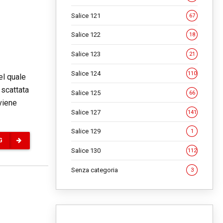
Salice 121
67
Salice 122
18
Salice 123
21
Salice 124
110
el quale
 scattata
Salice 125
66
viene
Salice 127
141
Salice 129
1
G
Salice 130
112
Senza categoria
3