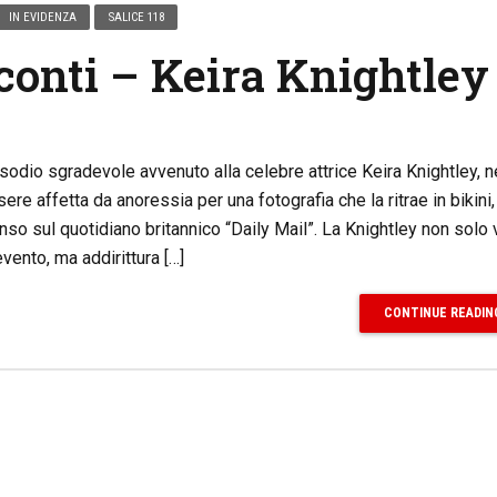
IN EVIDENZA
SALICE 118
cconti – Keira Knightley
odio sgradevole avvenuto alla celebre attrice Keira Knightley, n
re affetta da anoressia per una fotografia che la ritrae in bikini,
so sul quotidiano britannico “Daily Mail”. La Knightley non solo 
ento, ma addirittura […]
CONTINUE READIN