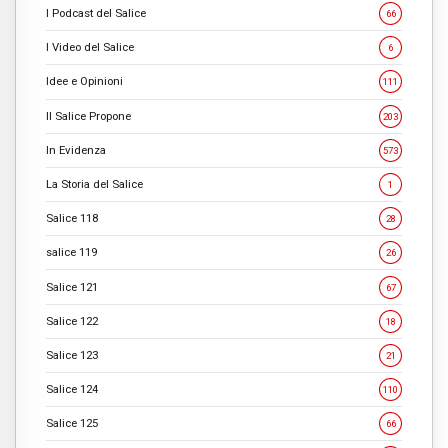
I Podcast del Salice
66
I Video del Salice
6
Idee e Opinioni
111
Il Salice Propone
203
In Evidenza
573
La Storia del Salice
1
Salice 118
28
salice 119
26
Salice 121
67
Salice 122
18
Salice 123
21
Salice 124
110
Salice 125
66