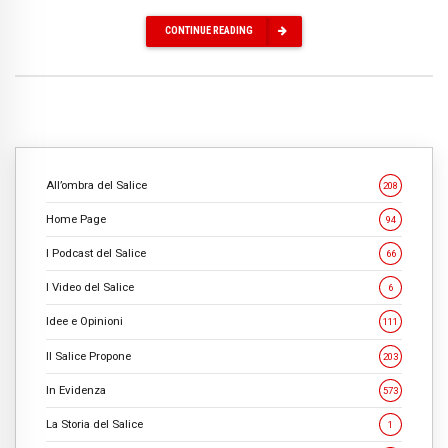
CONTINUE READING
All’ombra del Salice
208
Home Page
94
I Podcast del Salice
66
I Video del Salice
6
Idee e Opinioni
111
Il Salice Propone
203
In Evidenza
573
La Storia del Salice
1