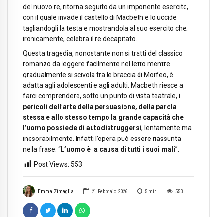
del nuovo re, ritorna seguito da un imponente esercito,
con il quale invade il castello di Macbeth e lo uccide
tagliandogli la testa e mostrandola al suo esercito che,
ironicamente, celebra il re decapitato.
Questa tragedia, nonostante non si tratti del classico
romanzo da leggere facilmente nel letto mentre
gradualmente si scivola tra le braccia di Morfeo, è
adatta agli adolescenti e agli adulti. Macbeth riesce a
farci comprendere, sotto un punto di vista teatrale, i
pericoli dell’arte della persuasione, della parola
stessa e allo stesso tempo la grande capacità che
l’uomo possiede di autodistruggersi
, lentamente ma
inesorabilmente. Infatti l’opera può essere riassunta
nella frase: “
L’uomo è la causa di tutti i suoi mali
”.
Post Views:
553
Emma Zimaglia
21 Febbraio 2026
5
min
553