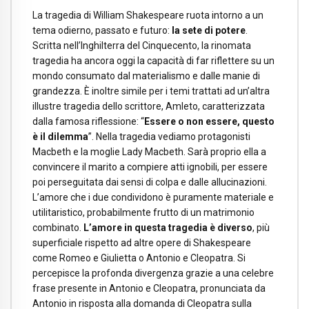
La tragedia di William Shakespeare ruota intorno a un
tema odierno, passato e futuro:
la sete di potere
.
Scritta nell’Inghilterra del Cinquecento, la rinomata
tragedia ha ancora oggi la capacità di far riflettere su un
mondo consumato dal materialismo e dalle manie di
grandezza. È inoltre simile per i temi trattati ad un’altra
illustre tragedia dello scrittore, Amleto, caratterizzata
dalla famosa riflessione: “
Essere o non essere, questo
è il dilemma
”. Nella tragedia vediamo protagonisti
Macbeth e la moglie Lady Macbeth. Sarà proprio ella a
convincere il marito a compiere atti ignobili, per essere
poi perseguitata dai sensi di colpa e dalle allucinazioni.
L’amore che i due condividono è puramente materiale e
utilitaristico, probabilmente frutto di un matrimonio
combinato.
L’amore in questa tragedia è diverso
, più
superficiale rispetto ad altre opere di Shakespeare
come Romeo e Giulietta o Antonio e Cleopatra. Si
percepisce la profonda divergenza grazie a una celebre
frase presente in Antonio e Cleopatra, pronunciata da
Antonio in risposta alla domanda di Cleopatra sulla