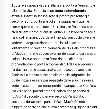
Il potere è capace di dare alla testa, porta all’egoismo e
all’impulsività. Si tratta di un
tema notevolmente
attuale
. Infatti la stessa sete di potere presente già
secoli or sono, porta alle odierne opprimenti guerre
come quelle combattute in Ucraina e in Palestina o lotte
civili cruenti come quella in Sudan. Quest’opera riesce a
farci soffermare, guardare il mondo con occhi diversi e
vedere la degradazione morale in cui stiamo
lentamente scivolando. Nonostante l’iniziale prontezza
di Macbeth, viene successivamente assalito dai sensi di
colpa e la sua anima è affetta da una dicotomia
profonda, che lo porta a momenti di follia e a vedere il
fantasma del re assassinato, come accade anche in
Amleto. Lo stesso succede alla moglie istigatrice, la
quale inizia a essere perseguitata dalle allucinazioni e
vede le sue mani perennemente insanguinate. Com’era
già visibile nei poemi omerici, coloro che peccano di
“
ύβρις
”, il peccato più grave secondo l’antichità,
verranno duramente puniti. Infatti MacDuff, nobile
fuggito da corte poiché aveva compreso gli ignobili piani