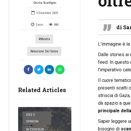
oltr
Cecilia Scardigno
9 Dicembre 2025
3
min
880
di Sa
#mostra
L’immagine è la 
Redazione Del Salice
Dalle stories ai
feed. In questo
l’imperativo cate
Il cuore tematico
presenti scatti 
Related Articles
striscia di Gaza
dà spazio a quel
principale dell
IDEE E
Saper leggere un
OPINIONI
bisogno di
scan
IN EVIDENZA