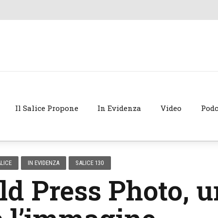
Il Salice Propone
In Evidenza
Video
Podc
LICE
IN EVIDENZA
SALICE 130
d Press Photo, 