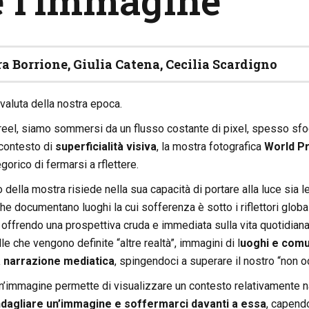
e l’immagine
ra Borrione, Giulia Catena, Cecilia Scardigno
valuta della nostra epoca.
 reel, siamo sommersi da un flusso costante di pixel, spesso sfog
 contesto di
superficialità visiva
, la mostra fotografica
World P
gorico di fermarsi a rflettere.
 della mostra risiede nella sua capacità di portare alla luce sia l
che documentano luoghi la cui sofferenza è sotto i riflettori glo
, offrendo una prospettiva cruda e immediata sulla vita quotidiana
le che vengono definite “altre realtà”, immagini di l
uoghi e comu
a narrazione mediatica
, spingendoci a superare il nostro “non 
’immagine permette di visualizzare un contesto relativamente nas
dagliare un’immagine e soffermarci davanti a essa
, capendo