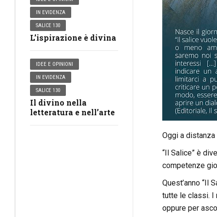
IN EVIDENZA
SALICE 130
L’ispirazione è divina
IDEE E OPINIONI
IN EVIDENZA
SALICE 130
Il divino nella
letteratura e nell’arte
Oggi a distanza d
“Il Salice” è div
competenze giorn
Quest’anno “Il Sa
tutte le classi. 
oppure per asco