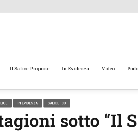
Il Salice Propone
In Evidenza
Video
Podc
LICE
IN EVIDENZA
SALICE 130
tagioni sotto “Il S