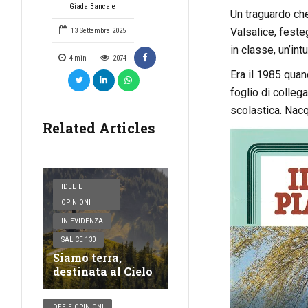
Giada Bancale
Un traguardo ch
Valsalice, feste
13 Settembre 2025
in classe, un’int
4
min
2074
Era il 1985 quand
foglio di collega
scolastica. Nacq
Related Articles
IDEE E
OPINIONI
IN EVIDENZA
SALICE 130
Siamo terra,
destinata al Cielo
IDEE E OPINIONI