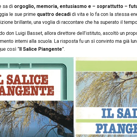
e sa di
orgoglio, memoria, entusiasmo e – soprattutto – fut
ggia le sue prime
quattro decadi
di vita e lo fa con la stessa e
uizione brillante, una voglia di raccontare che ha superato il temp
o don Luigi Basset, allora direttore dell’istituto, ascoltò un propo
mento interni alla scuola. La risposta fu un sì convinto ma già lun
ue così ”
Il Salice Piangente
”.