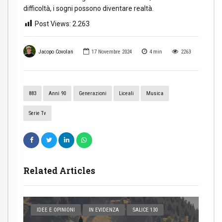
difficoltà, i sogni possono diventare realtà.
Post Views:
2.263
Jacopo Covolan
17 Novembre 2024
4
min
2263
883
Anni 90
Generazioni
Liceali
Musica
Serie Tv
Related Articles
IDEE E OPINIONI
IN EVIDENZA
SALICE 130