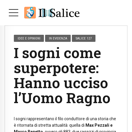
IDEE E OPINIONI
IN EVIDENZA
SALICE 127
I sogni come
superpotere:
Hanno ucciso
l’Uomo Ragno
I sogni rappresentano il filo conduttore di una storia che
è ritornata di stretta attualità: quella di
Max Pezzali e
Mauro Repetto
, ovvero gli 883, due ragazzi di provincia