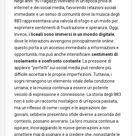
Negli anni ’90 i ragazzi vivevano in un’epoca priva di
internet e dei social media, favorendo relazioni sociali
immediate e un senso di comunità dove la musica degli
883 rappresentava una valvola di sfogo e un modo per
esprimere sentimenti di frustrazione e speranza. Oggi,
invece,
i liceali
sono immersi in un mondo digitale
,
dove le interazioni avvengono principalmente online:
questo porta a un accesso immediato a informazioni e
opportunità, ma può anche intensificare
sentimenti di
isolamento e confronto costante
. La pressione di
apparire “perfetti” sui social media può rendere più
difficile accettare le proprie imperfezioni. Tuttavia, i
sogni rimangono un elemento vitale della condizione
umana, e la musica continua a essere un potente
veicolo di espressione e connessione. La storia degli 883
non è solo un racconto nostalgico di un’epoca passata,
ma un riflesso di come i sogni e le aspirazioni dei
giovani, sebbene presentino sfide diverse a seconda del
contesto, possano avverarsi. La loro musica continua a
ispirare, incoraggiando le nuove generazioni a non
smettere mai di sognare e a credere che, nonostante le