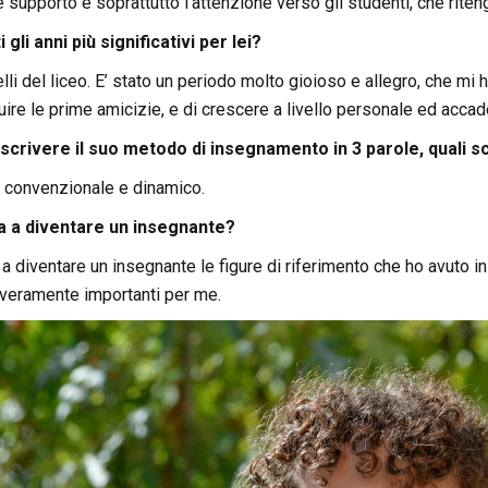
e supporto e soprattutto l’attenzione verso gli studenti, che rit
 gli anni più significativi per lei?
li del liceo. E’ stato un periodo molto gioioso e allegro, che m
ire le prime amicizie, e di crescere a livello personale ed acca
crivere il suo metodo di insegnamento in 3 parole, quali s
o convenzionale e dinamico.
ta a diventare un insegnante?
a diventare un insegnante le figure di riferimento che ho avuto i
 veramente importanti per me.