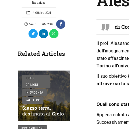
Ale
Redazione
14 Ottobre 2024
5
min
2007
di Co
Il prof. Alessan
dell’insegnament
Related Articles
stato affascinato
Torino all’univ
Il suo obiettivo
IDEE E
attraverso lo s
OPINIONI
IN EVIDENZA
SALICE 130
Quali sono stat
Siamo terra,
destinata al Cielo
Appena entrato a
Successivamente i
IDEE E OPINIONI