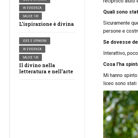
reciproco aiuto 
IN EVIDENZA
Quali sono stati
SALICE 130
Sicuramente quel
L’ispirazione è divina
persone e costru
IDEE E OPINIONI
Se dovesse des
IN EVIDENZA
Interattivo, poc
SALICE 130
Cosa l’ha spin
Il divino nella
letteratura e nell’arte
Mi hanno spinto 
liceo sono stati