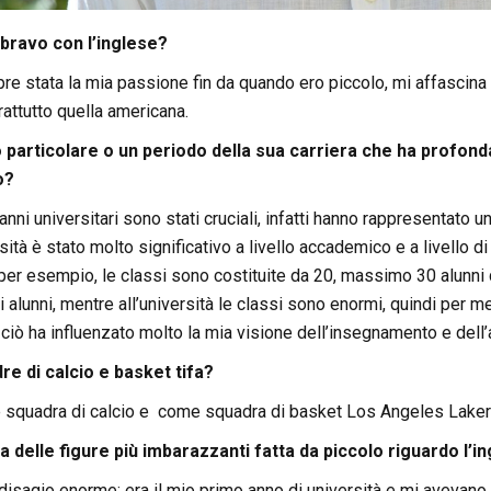
 bravo con l’inglese?
re stata la mia passione fin da quando ero piccolo, mi affascina 
rattutto quella americana.
o particolare o un periodo della sua carriera che ha profon
o?
nni universitari sono stati cruciali, infatti hanno rappresentato u
ersità è stato molto significativo a livello accademico e a livello
 per esempio, le classi sono costituite da 20, massimo 30 alunni
ri alunni, mentre all’università le classi sono enormi, quindi pe
iò ha influenzato molto la mia visione dell’insegnamento e dell
re di calcio e basket tifa?
me squadra di calcio e come squadra di basket Los Angeles Laker
a delle figure più imbarazzanti fatta da piccolo riguardo l’i
disagio enorme: era il mio primo anno di università e mi avevan