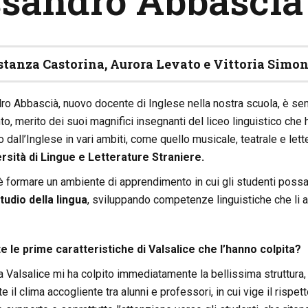
ssandro Abbascià
stanza Castorina, Aurora Levato e Vittoria Simon
dro Abbascià, nuovo docente di Inglese nella nostra scuola, è se
o, merito dei suoi magnifici insegnanti del liceo linguistico che 
 dall’Inglese in vari ambiti, come quello musicale, teatrale e lett
ersità di Lingue e Letterature Straniere.
 è formare un ambiente di apprendimento in cui gli studenti poss
tudio della lingua
, sviluppando competenze linguistiche che li a
e le prime caratteristiche di Valsalice che l’hanno colpita?
 Valsalice mi ha colpito immediatamente la bellissima struttura,
l clima accogliente tra alunni e professori, in cui vige il rispetto e 