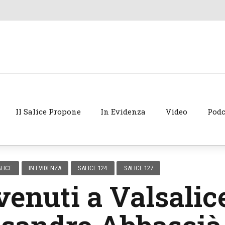
Il Salice Propone
In Evidenza
Video
Podc
LICE
IN EVIDENZA
SALICE 124
SALICE 127
enuti a Valsalic