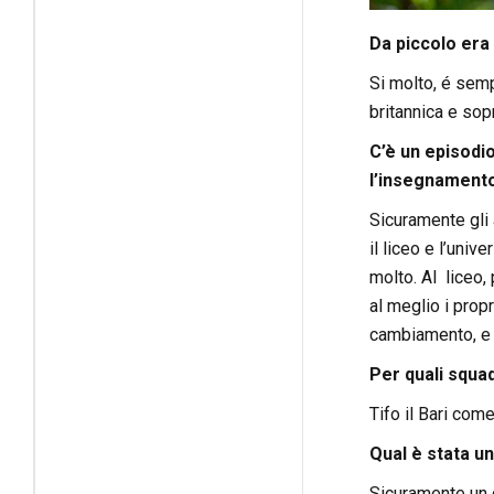
Da piccolo era
Si molto, é semp
britannica e sop
C’è un episodi
l’insegnament
Sicuramente gli a
il liceo e l’univ
molto. Al liceo,
al meglio i prop
cambiamento, e c
Per quali squad
Tifo il Bari co
Qual è stata un
Sicuramente un 