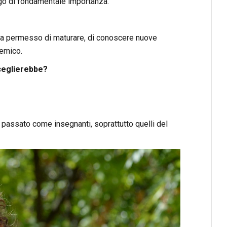
engo di fondamentale importanza.
i ha permesso di maturare, di conoscere nuove
demico.
ceglierebbe?
n passato come insegnanti, soprattutto quelli del