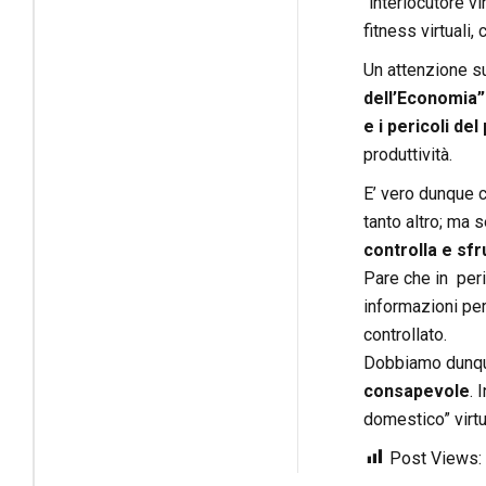
“interlocutore v
fitness virtuali
Un attenzione sul
dell’Economia”
e i pericoli de
produttività.
E’ vero dunque c
tanto altro; ma 
controlla e sfru
Pare che in peric
informazioni per
controllato.
Dobbiamo dunque 
consapevole
. 
domestico” virtu
Post Views: