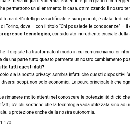
irtuale” nella lingua desiderata, essendo egli in grado ti corregge
, che permettono un allenamento in casa, ottimizzando il nostro t
 tema dell’intelligenza artificiale e suoi pericoli, è stata dedicat
di Torino, dove – con il titolo “Chi possiede le conoscenze” – il c
l progresso tecnologico
, considerato ingrediente cruciale dell
he il digitale ha trasformato il modo in cui comunichiamo, ci in
se da una parte tutto questo permette un nostro cambiamento positiv
tta tutti questi dati?
olo sia la nostra privacy: sembra infatti che questi dispositivi “a
 diversi scopi, non solo economici. La paura principale è che o
rimanere molto attenti nel conoscere le potenzialità di ciò che 
Infatti, c’è chi sostiene che la tecnologia vada utilizzata sino ad 
ale, a protezione anche della nostra autonomia.
1.170