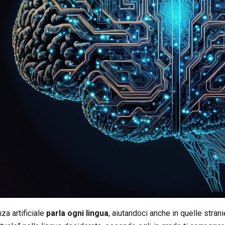
nza artificiale
parla ogni lingua
, aiutandoci anche in quelle stran