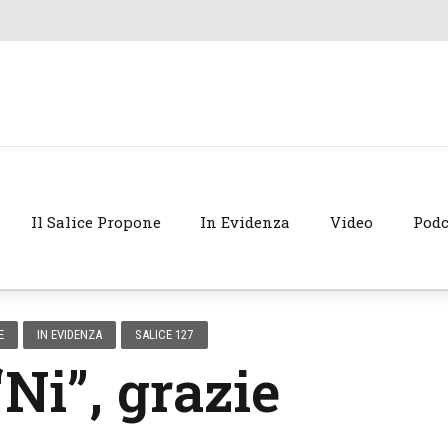
Il Salice Propone
In Evidenza
Video
Podc
E
IN EVIDENZA
SALICE 127
“Ni”, grazie