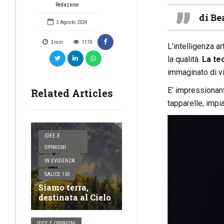
Redazione
di Be
3 Agosto 2024
3
min
1170
L’intelligenza ar
la qualità.
La tec
immaginato di vi
E’ impressionant
Related Articles
tapparelle, impi
IDEE E
OPINIONI
IN EVIDENZA
SALICE 130
Siamo terra,
destinata al Cielo
IDEE E OPINIONI