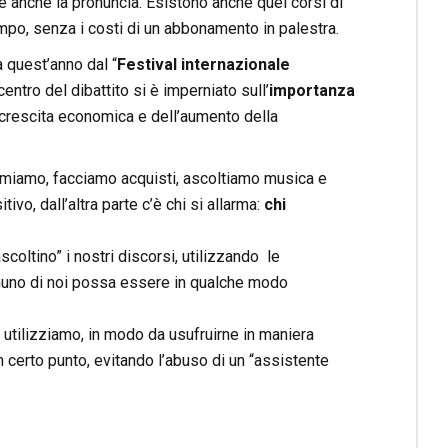
re anche la pronuncia. Esistono anche quei corsi di
empo, senza i costi di un abbonamento in palestra.
a quest’anno dal “
Festival internazionale
entro del dibattito si è imperniato sull’
importanza
a crescita economica e dell’aumento della
formiamo, facciamo acquisti, ascoltiamo musica e
o, dall’altra parte c’è chi si allarma:
chi
scoltino” i nostri discorsi, utilizzando le
gnuno di noi possa essere in qualche modo
utilizziamo, in modo da usufruirne in maniera
un certo punto, evitando l’abuso di un “assistente