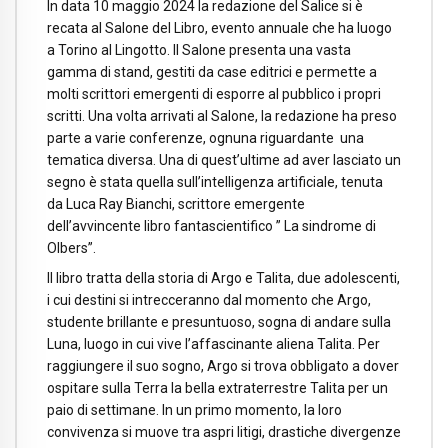
In data 10 maggio 2024 la redazione del Salice si è
recata al Salone del Libro, evento annuale che ha luogo
a Torino al Lingotto. Il Salone presenta una vasta
gamma di stand, gestiti da case editrici e permette a
molti scrittori emergenti di esporre al pubblico i propri
scritti. Una volta arrivati al Salone, la redazione ha preso
parte a varie conferenze, ognuna riguardante una
tematica diversa. Una di quest’ultime ad aver lasciato un
segno è stata quella sull’intelligenza artificiale, tenuta
da Luca Ray Bianchi, scrittore emergente
dell’avvincente libro fantascientifico ” La sindrome di
Olbers”.
Il libro tratta della storia di Argo e Talita, due adolescenti,
i cui destini si intrecceranno dal momento che Argo,
studente brillante e presuntuoso, sogna di andare sulla
Luna, luogo in cui vive l’affascinante aliena Talita. Per
raggiungere il suo sogno, Argo si trova obbligato a dover
ospitare sulla Terra la bella extraterrestre Talita per un
paio di settimane. In un primo momento, la loro
convivenza si muove tra aspri litigi, drastiche divergenze