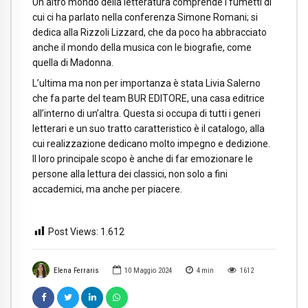
Un altro mondo della letteratura comprende i fumetti di
cui ci ha parlato nella conferenza Simone Romani; si
dedica alla Rizzoli Lizzard, che da poco ha abbracciato
anche il mondo della musica con le biografie, come
quella di Madonna.
L’ultima ma non per importanza è stata Livia Salerno
che fa parte del team BUR EDITORE, una casa editrice
all’interno di un’altra. Questa si occupa di tutti i generi
letterari e un suo tratto caratteristico è il catalogo, alla
cui realizzazione dedicano molto impegno e dedizione.
Il loro principale scopo è anche di far emozionare le
persone alla lettura dei classici, non solo a fini
accademici, ma anche per piacere.
Post Views:
1.612
Elena Ferraris
10 Maggio 2024
4
min
1612