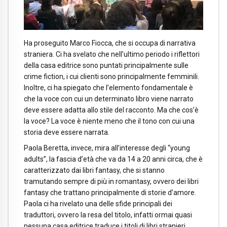
Ha proseguito Marco Fiocca, che si occupa di narrativa
straniera. Ci ha svelato che nell’ultimo periodo i riflettori
della casa editrice sono puntati principalmente sulle
crime fiction, i cui clienti sono principalmente femminili.
Inoltre, ci ha spiegato che l’elemento fondamentale è
che la voce con cui un determinato libro viene narrato
deve essere adatta allo stile del racconto. Ma che cos’è
la voce? La voce è niente meno che il tono con cui una
storia deve essere narrata.
Paola Beretta, invece, mira all’interesse degli “young
adults”, la fascia d’età che va da 14 a 20 anni circa, che è
caratterizzato dai libri fantasy, che si stanno
tramutando sempre di più in romantasy, ovvero dei libri
fantasy che trattano principalmente di storie d’amore.
Paola ci ha rivelato una delle sfide principali dei
traduttori, ovvero la resa del titolo, infatti ormai quasi
nessuna casa editrice traduce i titoli di libri stranieri,