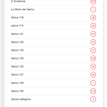
In Evidenza
573
La Storia del Salice
1
Salice 118
28
salice 119
26
Salice 121
67
Salice 122
18
Salice 123
21
Salice 124
110
Salice 125
66
Salice 127
141
Salice 129
1
Salice 130
112
Senza categoria
3