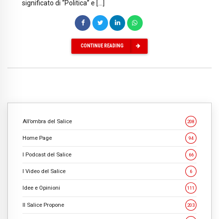
significato di “Politica” e […]
CONTINUE READING
All’ombra del Salice
208
Home Page
94
I Podcast del Salice
66
I Video del Salice
6
Idee e Opinioni
111
Il Salice Propone
203