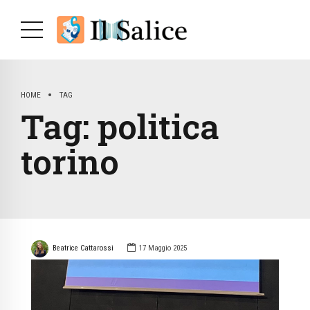
HOME
TAG
Tag:
politica
torino
Beatrice Cattarossi
17 Maggio 2025