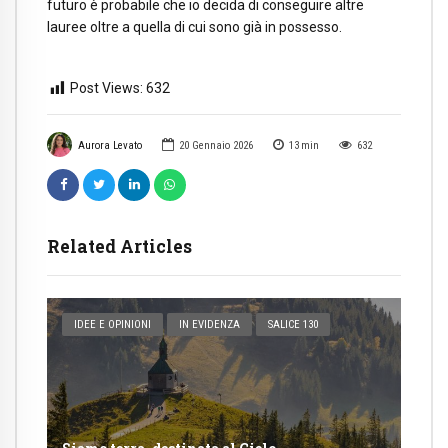
futuro è probabile che io decida di conseguire altre
lauree oltre a quella di cui sono già in possesso.
Post Views:
632
Aurora Levato
20 Gennaio 2026
13
min
632
Related Articles
IDEE E OPINIONI
IN EVIDENZA
SALICE 130