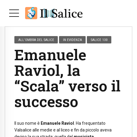
ALL’OMBRA DEL SALICE
IN EVIDENZA
SALICE 130
Emanuele
Raviol, la
“Scala” verso il
successo
Il suo nome è
Emanuele Raviol
. Ha frequentato
Valsalice alle medie e al liceo e fin da piccolo aveva
deciso la sua strada: quella del
musicista